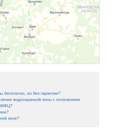
ы бесплатно, но без гарантии?
аличие водоохранной зоны с получением
в МФЦ?
ема?
ной зоне?