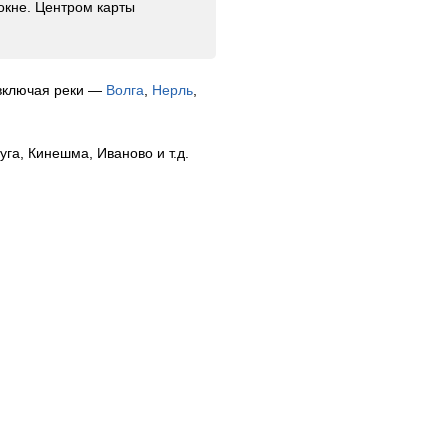
окне. Центром карты
 включая реки —
Волга
,
Нерль
,
га, Кинешма, Иваново и т.д.