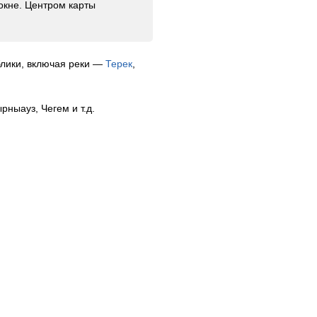
окне. Центром карты
блики, включая реки —
Терек
,
ныауз, Чегем и т.д.