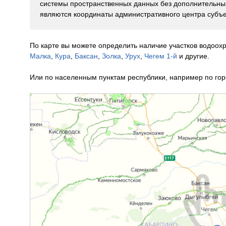
системы пространственных данных без дополнительных
являются координаты административного центра субъе
По карте вы можете определить наличие участков водоох
Малка
,
Кура
,
Баксан
,
Золка
,
Урух
,
Чегем 1-й
и другие.
Или по населенным пунктам республики, например по горо