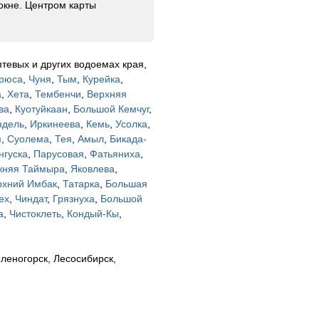
окне. Центром карты
тевых и других водоемах края,
рюса
,
Чуня
,
Тым
,
Курейка
,
а
,
Хета
,
Тембенчи
,
Верхняя
ва
,
Куотуйкаан
,
Большой Кемчуг
,
дель
,
Иркинеева
,
Кемь
,
Усолка
,
м
,
Суолема
,
Тея
,
Амыл
,
Бикада-
нгуска
,
Парусовая
,
Фатьяниха
,
жняя Таймыра
,
Яковлева
,
рхний Имбак
,
Татарка
,
Большая
ех
,
Чиндат
,
Грязнуха
,
Большой
а
,
Чистоклеть
,
Кондый-Кы
,
леногорск, Лесосибирск,