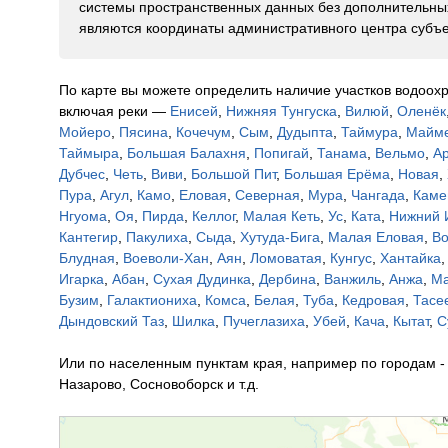
системы пространственных данных без дополнительных
являются координаты административного центра субъе
По карте вы можете определить наличие участков водоох
включая реки —
Енисей
,
Нижняя Тунгуска
,
Вилюй
,
Оленёк
Мойеро
,
Пясина
,
Кочечум
,
Сым
,
Дудыпта
,
Таймура
,
Майм
Таймыра
,
Большая Балахня
,
Попигай
,
Танама
,
Вельмо
,
Ар
Дубчес
,
Четь
,
Виви
,
Большой Пит
,
Большая Ерёма
,
Новая
,
Пура
,
Агул
,
Камо
,
Еловая
,
Северная
,
Мура
,
Чангада
,
Каме
Нгуома
,
Оя
,
Пирда
,
Келлог
,
Малая Кеть
,
Ус
,
Ката
,
Нижний 
Кантегир
,
Пакулиха
,
Сыда
,
Хутуда-Бига
,
Малая Еловая
,
Во
Блудная
,
Воеволи-Хан
,
Аян
,
Ломоватая
,
Кунгус
,
Хантайка
Игарка
,
Абан
,
Сухая Дудинка
,
Дербина
,
Ванжиль
,
Анжа
,
Ма
Бузим
,
Галактиониха
,
Комса
,
Белая
,
Туба
,
Кедровая
,
Тасе
Дындовский Таз
,
Шилка
,
Пучеглазиха
,
Убей
,
Кача
,
Кытат
,
С
Или по населенным пунктам края, например по городам - 
Назарово, Сосновоборск и т.д.