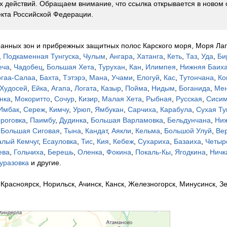
 действий. Обращаем внимание, что ссылка открывается в новом 
кта Российской Федерации.
ранных зон и прибрежных защитных полос Карского моря, Моря Лап
,
Подкаменная Тунгуска
,
Чулым
,
Ангара
,
Хатанга
,
Кеть
,
Таз
,
Уда
,
Би
еча
,
Чадобец
,
Большая Хета
,
Турухан
,
Кан
,
Илимпея
,
Нижняя Баих
гаа-Салаа
,
Бахта
,
Тэтэрэ
,
Мана
,
Учами
,
Елогуй
,
Кас
,
Тутончана
,
Ко
Худосей
,
Ейка
,
Агапа
,
Логата
,
Казыр
,
Пойма
,
Нидым
,
Боганида
,
Мен
нка
,
Мокоритто
,
Сочур
,
Кизир
,
Малая Хета
,
Рыбная
,
Русская
,
Сиси
Имбак
,
Сереж
,
Кимчу
,
Урюп
,
Ямбукан
,
Сарчиха
,
Карабула
,
Сухая Ту
роговка
,
Паимбу
,
Дудинка
,
Большая Варламовка
,
Бельдунчана
,
Ни
,
Большая Сиговая
,
Тына
,
Кандат
,
Аякли
,
Кельма
,
Большой Улуй
,
Ве
лый Кемчуг
,
Есауловка
,
Тис
,
Кия
,
Кебеж
,
Сухариха
,
Базаиха
,
Четыр
ева
,
Гольчиха
,
Берешь
,
Оленка
,
Фокина
,
Покаль-Кы
,
Ягодкина
,
Ничк
уразовка
и другие.
Красноярск, Норильск, Ачинск, Канск, Железногорск, Минусинск, Зе