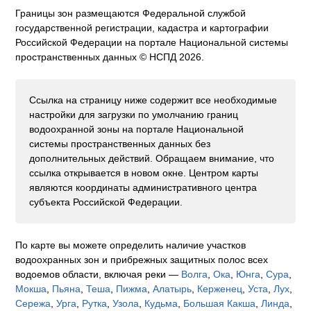
Границы зон размещаются Федеральной службой
государственной регистрации, кадастра и картографии
Российской Федерации на портале Национальной системы
пространственных данных © НСПД 2026.
Ссылка на страницу ниже содержит все необходимые
настройки для загрузки по умолчанию границ
водоохранной зоны на портале Национальной
системы пространственных данных без
дополнительных действий. Обращаем внимание, что
ссылка открывается в новом окне. Центром карты
являются координаты административного центра
субъекта Российской Федерации.
По карте вы можете определить наличие участков
водоохранных зон и прибрежных защитных полос всех
водоемов области, включая реки —
Волга
,
Ока
,
Юнга
,
Сура
,
Мокша
,
Пьяна
,
Теша
,
Пижма
,
Алатырь
,
Керженец
,
Уста
,
Лух
,
Сережа
,
Урга
,
Рутка
,
Узола
,
Кудьма
,
Большая Какша
,
Линда
,