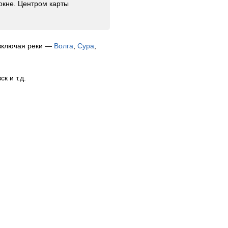
окне. Центром карты
 включая реки —
Волга
,
Сура
,
к и т.д.