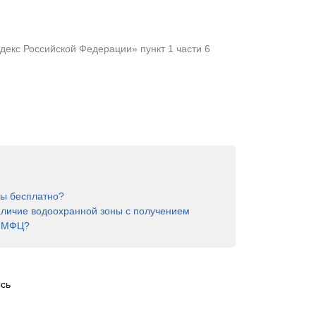
екс Российской Федерации» пункт 1 части 6
ны бесплатно?
аличие водоохранной зоны с получением
в МФЦ?
сь