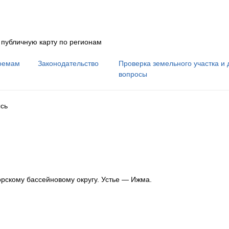
 публичную карту по регионам
оемам
Законодательство
Проверка земельного участка и 
вопросы
сь
орскому бассейновому округу
.
Устье — Ижма.