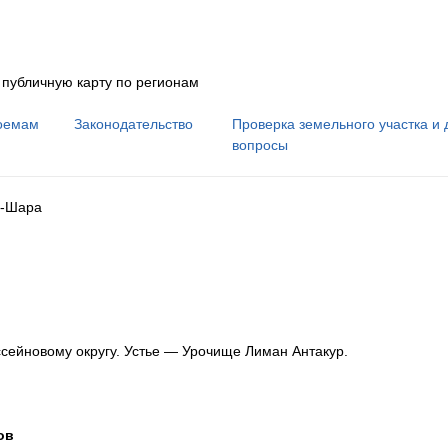
 публичную карту по регионам
оемам
Законодательство
Проверка земельного участка и 
вопросы
-Шара
ссейновому округу
.
Устье — Урочище Лиман Антакур.
ов