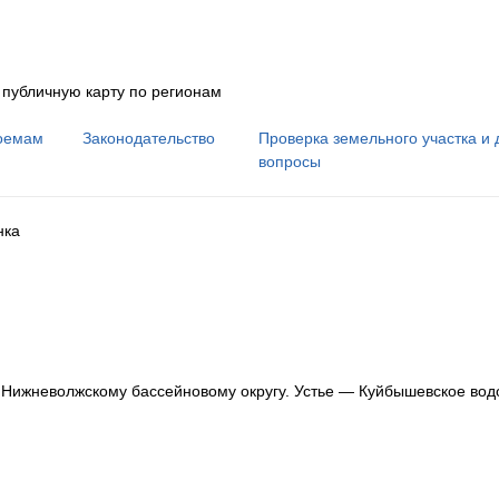
 публичную карту по регионам
оемам
Законодательство
Проверка земельного участка и 
вопросы
нка
к Нижневолжскому бассейновому округу
.
Устье — Куйбышевское вод