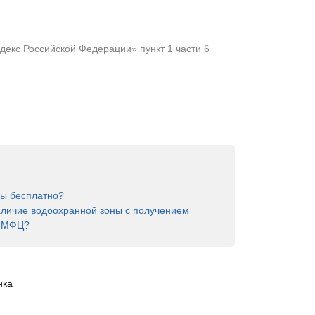
екс Российской Федерации» пункт 1 части 6
ны бесплатно?
аличие водоохранной зоны с получением
в МФЦ?
нка