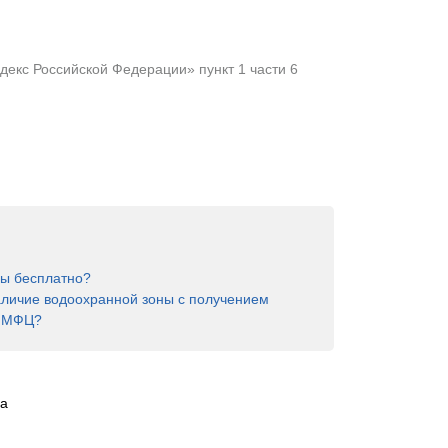
екс Российской Федерации» пункт 1 части 6
ны бесплатно?
аличие водоохранной зоны с получением
в МФЦ?
а