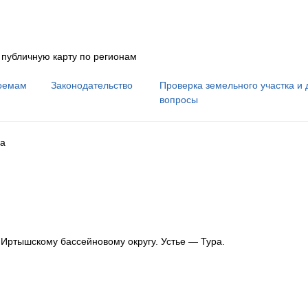
 публичную карту по регионам
оемам
Законодательство
Проверка земельного участка и 
вопросы
а
к Иртышскому бассейновому округу
.
Устье — Тура.