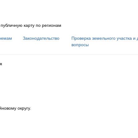
 публичную карту по регионам
оемам
Законодательство
Проверка земельного участка и 
вопросы
я
йновому округу
.