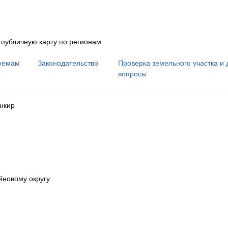
 публичную карту по регионам
оемам
Законодательство
Проверка земельного участка и 
вопросы
нкир
йновому округу
.
в