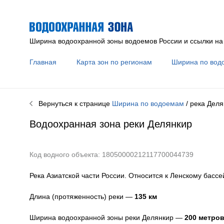
Ширина водоохранной зоны водоемов России и ссылки на
Главная
Карта зон по регионам
Ширина по вод
Вернуться к странице
Ширина по водоемам
/ река
Деля
Водоохранная зона реки
Делянкир
Код водного объекта: 18050000212117700044739
Река Азиатской части России. Относится к Ленскому бассе
Длина (протяженность) реки —
135
км
Ширина водоохранной зоны реки
Делянкир
—
200 метро