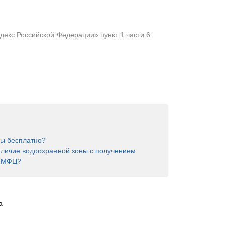
екс Российской Федерации» пункт 1 части 6
ны бесплатно?
аличие водоохранной зоны с получением
в МФЦ?
а