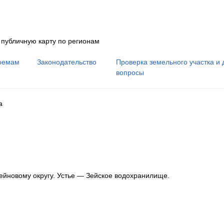
 публичную карту по регионам
оемам
Законодательство
Проверка земельного участка и 
вопросы
а
ейновому округу
.
Устье — Зейское водохранилище.