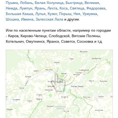
Пушма
,
Лобань
,
Белая Холуница
,
Быстрица
,
Великая
,
Немда
,
Лумпун
,
Ярань
,
Лехта
,
Коса
,
Святица
,
Федоровка
,
Большая Какша
,
Лупья
,
Кузюг
,
Порыш
,
Нея
,
Уржумка
,
Шошма
,
Ивкина
,
Залесская Лала
и другие.
Или по населенным пунктам области, например по городам
- Киров, Кирово-Чепецк, Слободской, Вятские Поляны,
Котельнич, Омутнинск, Яранск, Советск, Сосновка и т.д.