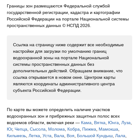
Границы зон размещаются Федеральной службой
государственной регистрации, кадастра и картографии
Российской Федерации на портале Национальной системы
пространственных данных © НСПД 2026.
Ссылка на страницу ниже содержит все необходимые
настройки для загрузки по умолчанию границ
водоохранной зоны на портале Национальной
системы пространственных данных без
дополнительных действий. Обращаем внимание, что
ссылка открывается в новом окне. Центром карты
являются координаты административного центра
субъекта Российской Федерации.
По карте вы можете определить наличие участков
водоохранных зон и прибрежных защитных полос всех
водоемов области, включая реки —
Кама
,
Вятка
,
Юнга
,
Луза
,
Юг
,
Чепца
,
Сысола
,
Молома
,
Кобра
,
Пижма
,
Мамокша
,
Кильмезь
,
Летка
,
Уста
,
Вала
,
Воя
,
Большой Кундыш
,
Лала
,