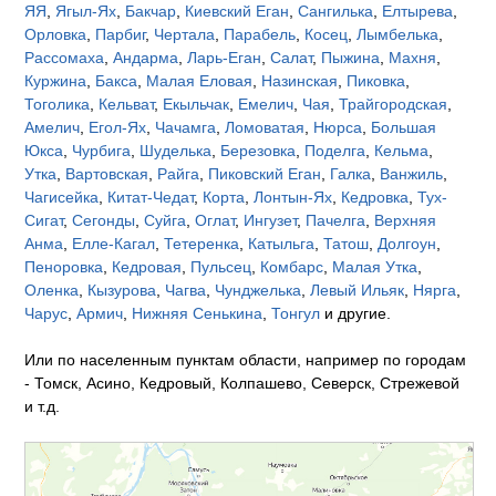
ЯЯ
,
Ягыл-Ях
,
Бакчар
,
Киевский Еган
,
Сангилька
,
Елтырева
,
Орловка
,
Парбиг
,
Чертала
,
Парабель
,
Косец
,
Лымбелька
,
Рассомаха
,
Андарма
,
Ларь-Еган
,
Салат
,
Пыжина
,
Махня
,
Куржина
,
Бакса
,
Малая Еловая
,
Назинская
,
Пиковка
,
Тоголика
,
Кельват
,
Екыльчак
,
Емелич
,
Чая
,
Трайгородская
,
Амелич
,
Егол-Ях
,
Чачамга
,
Ломоватая
,
Нюрса
,
Большая
Юкса
,
Чурбига
,
Шуделька
,
Березовка
,
Поделга
,
Кельма
,
Утка
,
Вартовская
,
Райга
,
Пиковский Еган
,
Галка
,
Ванжиль
,
Чагисейка
,
Китат-Чедат
,
Корта
,
Лонтын-Ях
,
Кедровка
,
Тух-
Сигат
,
Сегонды
,
Суйга
,
Оглат
,
Ингузет
,
Пачелга
,
Верхняя
Анма
,
Елле-Кагал
,
Тетеренка
,
Катыльга
,
Татош
,
Долгоун
,
Пеноровка
,
Кедровая
,
Пульсец
,
Комбарс
,
Малая Утка
,
Оленка
,
Кызурова
,
Чагва
,
Чунджелька
,
Левый Ильяк
,
Нярга
,
Чарус
,
Армич
,
Нижняя Сенькина
,
Тонгул
и другие.
Или по населенным пунктам области, например по городам
- Томск, Асино, Кедровый, Колпашево, Северск, Стрежевой
и т.д.