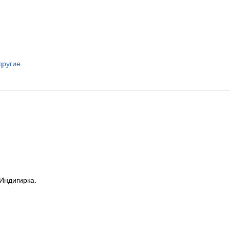
другие
Индигирка.