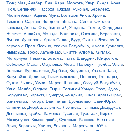
Тюнг
,
Мая
,
Анабар
,
Яна
,
Чара
,
Моркока
,
Учур
,
Линдэ
,
Чона
,
Нюя
,
Селеннях
,
Рассоха
,
Юдома
,
Чукочья
,
Бёрёлёёх
,
Малый Анюй
,
Адыча
,
Муна
,
Большой Анюй
,
Хрома
,
Тимптон
,
Сартанг
,
Чондоон
,
Ыгыатта
,
Синяя
,
Омолой
,
Кэнкэмэ
,
Аллах-Юнь
,
Бытантай
,
Уяндина
,
Томпо
,
Седедема
,
Нэлгэсэ
,
Аллайха
,
Молода
,
Бадяриха
,
Ожогина
,
Березовка
,
Лунгха
,
Дулгалаах
,
Аргаа-Салаа
,
Буур
,
Сииттэ
,
Ясачная (в
верховье Прав. Ясачна
,
Улахан-Ботуобуйа
,
Малая Куонапка
,
Чыыбыда
,
Токко
,
Хатыннаах
,
Сииттэ
,
Алгома
,
Кыллах
,
Моторчуна
,
Намана
,
Ботома
,
Татта
,
Шандрин
,
Юндюлюн
,
Соболоох-Майан
,
Омулевка
,
Мома
,
Пеледуй
,
Туолба
,
Эльги
,
Большая Куропаточья
,
Дэрбэки
,
Хоруонгка
,
Улахан-Вава
,
Вакунайка
,
Делинья
,
Тыымпылыкаан
,
Поповка
,
Тангнары
,
Сутам
,
Чилии
,
Укукит
,
Марха
,
Шангина
,
Оччугуй-Ботуобуйа
,
Удьа
,
Молбо
,
Олдьуо
,
Тыры
,
Большой Хомус-Юрэх
,
Идюм
,
Боруулаах
,
Бирэктэ
,
Сундрун
,
Амедичи
,
Юёлэ
,
Аргаа-Юрэх
,
Бэйэнчимэ
,
Нотора
,
Бааппагай
,
Буолкалаах
,
Саан-Юрэх
,
Сяпякинэ
,
Джерба
,
Зырянка
,
Лээпискэ
,
Гынным
,
Джарджан
,
Дьянышка
,
Куойка
,
Каменка
,
Гусиная
,
Туостаах
,
Бирюк
,
Максунуоха
,
Кэмпэндээйи
,
Суолема
,
Рассоха
,
Большая
Эрча
,
Бараайы
,
Хастах
,
Бахааны
,
Мархачаан
,
Юёл-