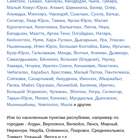
Сииктээх
,
Тыкаах
,
Ханчалы
,
Кюндюдэй
,
Чына
,
Тумара
,
Малый Хомус-Юрэх
,
Алакит
,
Шаманиха
,
Билир
,
Олёр
,
Алымдьа
,
Мэнгкэрэ
,
Чэрэндэй
,
Сыалаах
,
Суола
,
Батыр
,
Силигир
,
Хаар-Юрэх
,
Тамма
,
Аргаа-Юрэх
,
Малая
Куропаточья
,
Кююлээнкэ
,
Балыктаах
,
Лапча
,
Нера
,
Бэгидьээн
,
Маатта
,
Аргаа-Тюнг
,
Олгуйдаах
,
Натара
,
Кюёнэхтээх
,
Нуям
,
Хара-Уулаах
,
Дьагарыын
,
Ура
,
Улахан-
Ньымньыыр
,
Илин-Юрэх
,
Большая Контайка
,
Бакы
,
Иргычан
,
Буор-Юрэх
,
Гальгаваам
,
Менда
,
Волчья
,
Агаякан
,
Дьэкиндэ
,
Самалдьыкаан
,
Бёсююкэ
,
Вольная (Блудная)
,
Укунку
,
Хамара
,
Чочума
,
Ирелях-Сиенэ
,
Коньковая
,
Люютэнкэ
,
Чибагалах
,
Харабыл
,
Крестовка
,
Малый Патом
,
Пантелеиха
,
Слёзовка
,
Сахартымай
,
Анкудинка
,
Ииннээх
,
Абыраабыт
,
Пилка
,
Майат
,
Оручаан
,
Люнкюбэй
,
Белянка
,
Ирелях
,
Большой Этэрикээн
,
Чульман
,
Эбэлээх
,
Унгра
,
Селингар
,
Тарын-Юрэх
,
Якокит
,
Конниес
,
Мундаалык
,
Дьюнэкээн
,
Мынныыйыкы
,
Чомполоо
,
Мыла
и другие.
Или по населенным пунктам республики, например по
городам - Алдан, Верхоянск, Вилюйск, Ленск, Мирный,
Нерюнгри, Нюрба, Олёкминск, Покровск, Среднеколымск,
Томмот, Удачный, Якутск и т.д.