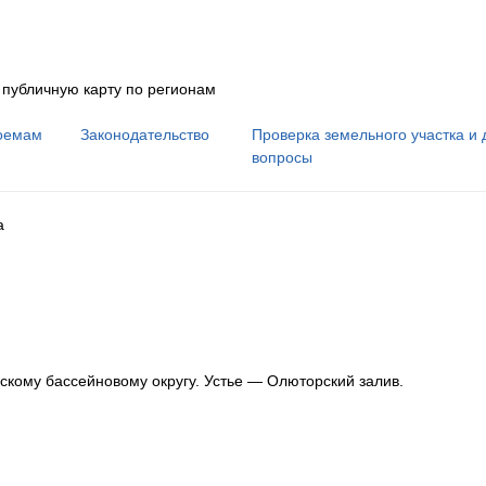
 публичную карту по регионам
оемам
Законодательство
Проверка земельного участка и 
вопросы
а
скому бассейновому округу
.
Устье — Олюторский залив.