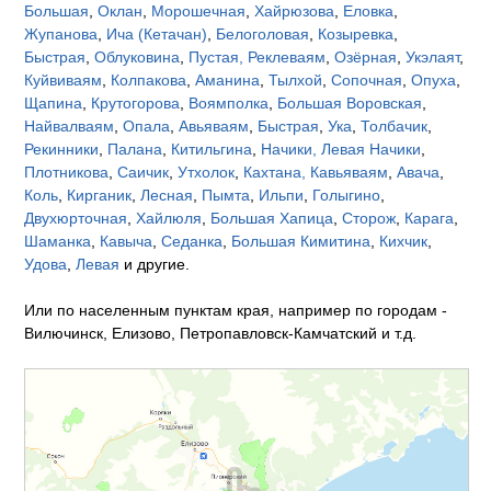
Большая
,
Оклан
,
Морошечная
,
Хайрюзова
,
Еловка
,
Жупанова
,
Ича (Кетачан)
,
Белоголовая
,
Козыревка
,
Быстрая
,
Облуковина
,
Пустая, Реклеваям
,
Озёрная
,
Укэлаят
,
Куйвиваям
,
Колпакова
,
Аманина
,
Тылхой
,
Сопочная
,
Опуха
,
Щапина
,
Крутогорова
,
Воямполка
,
Большая Воровская
,
Найвалваям
,
Опала
,
Авьяваям
,
Быстрая
,
Ука
,
Толбачик
,
Рекинники
,
Палана
,
Китильгина
,
Начики, Левая Начики
,
Плотникова
,
Саичик
,
Утхолок
,
Кахтана, Кавьяваям
,
Авача
,
Коль
,
Кирганик
,
Лесная
,
Пымта
,
Ильпи
,
Голыгино
,
Двухюрточная
,
Хайлюля
,
Большая Хапица
,
Сторож
,
Карага
,
Шаманка
,
Кавыча
,
Седанка
,
Большая Кимитина
,
Кихчик
,
Удова
,
Левая
и другие.
Или по населенным пунктам края, например по городам -
Вилючинск, Елизово, Петропавловск-Камчатский и т.д.