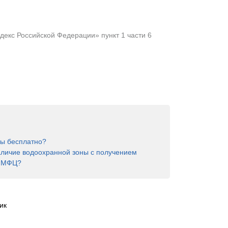
екс Российской Федерации» пункт 1 части 6
ны бесплатно?
аличие водоохранной зоны с получением
в МФЦ?
ик