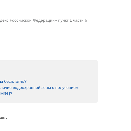
екс Российской Федерации» пункт 1 части 6
ны бесплатно?
аличие водоохранной зоны с получением
в МФЦ?
аник