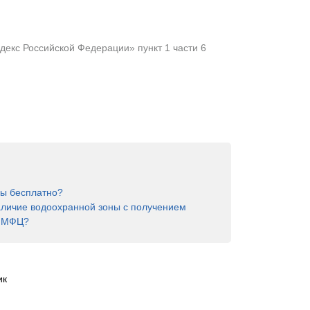
екс Российской Федерации» пункт 1 части 6
ны бесплатно?
аличие водоохранной зоны с получением
в МФЦ?
ик